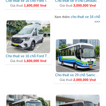
Cho thuê xe 16 chỗ Ford Transit đời mới
Cho thuê xe 9 chỗ Limousine D-Car giá rẻ
Giá thuê:
1,600,000 Vnd
Giá thuê:
3,000,000 Vnd
cho thuê xe 16 chỗ
Xem thêm
>>>
CHO THUÊ XE 29 CHỖ
Cho thuê xe 16 chỗ Ford Transit BKS 29B16577
Giá thuê:
1,600,000 Vnd
Cho thuê xe 29 chỗ Samco uy tín nhất
Giá thuê:
2,000,000 Vnd