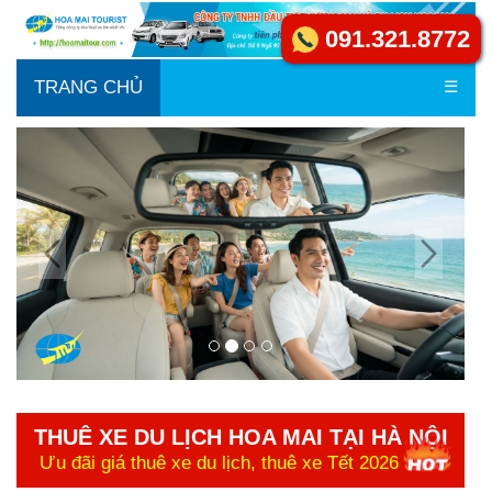
091.321.8772
TRANG CHỦ
☰
THUÊ XE DU LỊCH HOA MAI TẠI HÀ NỘI
Ưu đãi giá thuê xe du lịch, thuê xe Tết 2026