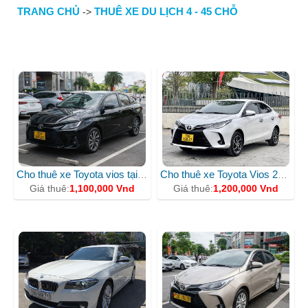
TRANG CHỦ
THUÊ XE DU LỊCH 4 - 45 CHỖ
->
CHO THUÊ XE 4 CHỖ
Cho thuê xe Toyota vios tại cầu giấy
Cho thuê xe Toyota Vios 2025 uy tín nhất Hà Nội
Giá thuê:
1,100,000 Vnd
Giá thuê:
1,200,000 Vnd