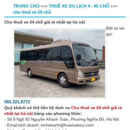
TRANG CHỦ
THUÊ XE DU LỊCH 4 - 45 CHỖ
=>>
=>>
cho thuê xe 29 chỗ
Cho thuê xe 24 chỗ giá rẻ nhất tại hà nội
Đặt xe xin
gọi:
091.321.8772
Quý khách có thể liên hệ dịch vụ
Cho thuê xe 24 chỗ giá rẻ
nhất tại hà nội
bằng các phương thức:
- Số 9 Ngõ 92 Nguyễn Khánh Toàn, Phường Nghĩa Đô, Hà Nội
- Email kinh doanh: kinhdoanh@hoamaitour.com