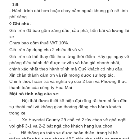
- 18h
- Hành trình dài hơn hoặc chạy nằm ngoài khung giờ sẽ tính
phí riêng
◊ Ghi chú:
Giá trên đã bao gồm xăng dầu, cầu phà, bến bãi và lương lái
xe.
Chưa bao gồm thuế VAT 10%.
Giá trên áp dụng cho 2 chiều đi và về.
Giá trên có thể thay đổi theo từng thời điểm. Hãy gọi ngay về
phòng điều hành để được tư vấn và báo giá nhanh nhất,
chính xác nhất theo hành trình mà Quý khách có nhu cầu.
Xin chân thành cảm ơn và rất mong được sự hợp tác.
Chính thức hoàn trả và nghĩa vụ của 2 bên và Phương thức
thanh toán của công ty Hoa Mai.
Một số tính năg của xe:
- Nội thất được thiết kế hiện đại rộng rãi hơn nhắm đến
sự thoải mái và không gian thoáng đãng cho hành khách
trong xe
- Xe Huyndai County 29 chỗ có 2 tùy chọn về ghế ngồi
với ghế 3-1 và 2-2 bật ngả cho khách hang lựa chọn
- Hệ thống an toàn xe được hoàn thiện, trang bị hệ
thống chống bó cứng phanh ABS giúp cho chiếc xe trong quá