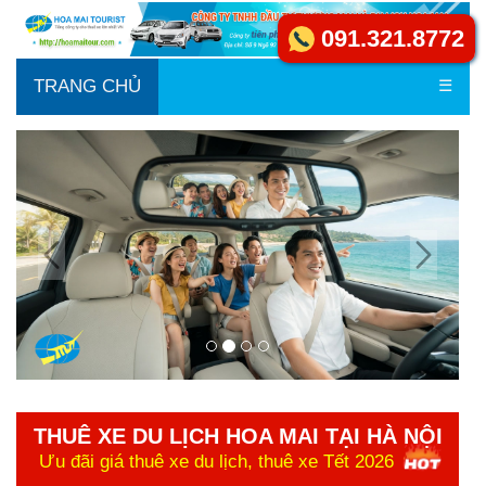
091.321.8772
TRANG CHỦ
☰
THUÊ XE DU LỊCH HOA MAI TẠI HÀ NỘI
Ưu đãi giá thuê xe du lịch, thuê xe Tết 2026