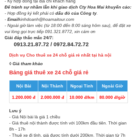
- Ký hợp đồng tại địa chỉ khách hàng
Để tránh sự nhầm lẫn khi giao dịch Cty Hoa Mai khuyến cáo:
- Hợp đồng ký kết phải có
dấu đỏ của Công ty
.
-
Email
kinhdoanh@hoamaitour.com
- Ngoài giờ làm việc (từ 18:00 đến 8:00 sáng hôm sau), để đặt xe
vui lòng gọi trực tiếp 091.321.8772, xin cám ơn
Giải đáp thắc mắc 24/7:
0913.21.87.72 / 0972.84.72.72
Dịch vụ Cho thuê xe 24 chỗ giá rẻ nhất tại hà nội
◊
Giá tham kh
ả
o
Bảng giá thuê xe 24 chỗ giá rẻ
Nội Bài
Nội Thành
Ngoại Tỉnh
Ngoài Giờ
1.200.000 đ
2.000.000 đ
10.000 đ/km
80.000 đ/giờ
Lưu ý
- Giá Nội bài là giá 1 chiều
- Giá thuê nội thành được tính với 100km đầu tiên. Thời gian
8h - 17h
- Thuê xe đi tỉnh, giá được tính dưới 200km. Thời gian từ 7h