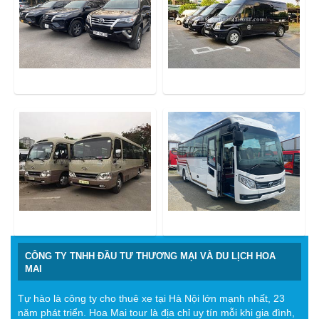
CÔNG TY TNHH ĐẦU TƯ THƯƠNG MẠI VÀ DU LỊCH HOA
MAI
Tự hào là công ty cho thuê xe tại Hà Nội lớn mạnh nhất, 23
năm phát triển. Hoa Mai tour là địa chỉ uy tín mỗi khi gia đình,