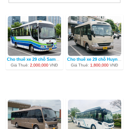
Cho thuê xe 29 chỗ Samco uy tín nh�
Cho thuê xe 29 chỗ Huyndai County BKS
Giá Thuê:
2,000,000
VNÐ
Giá Thuê:
1,800,000
VNÐ