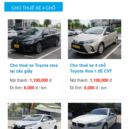
CHO THUÊ XE 4 CHỖ
Cho thuê xe Toyota vios
Cho thuê xe 4 chỗ
tại cầu giấy
Toyota Vios 1.5E CVT
2024 30E-70455
1,100,000
1,100,000
Nội thành:
đ
Nội thành:
đ
6,000
6,000
Đi tỉnh:
đ / km
Đi tỉnh:
đ / km