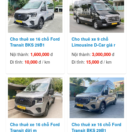
Cho thuê xe 16 chỗ Ford
Cho thuê xe 9 chỗ
Transit BKS 29B1
Limousine D-Car giá r
1,600,000
3,000,000
Nội thành:
đ
Nội thành:
đ
10,000
15,000
Đi tỉnh:
đ / km
Đi tỉnh:
đ / km
Cho thuê xe 16 chỗ Ford
Cho thuê xe 16 chỗ Ford
Transit đời m
Transit BKS 29B1