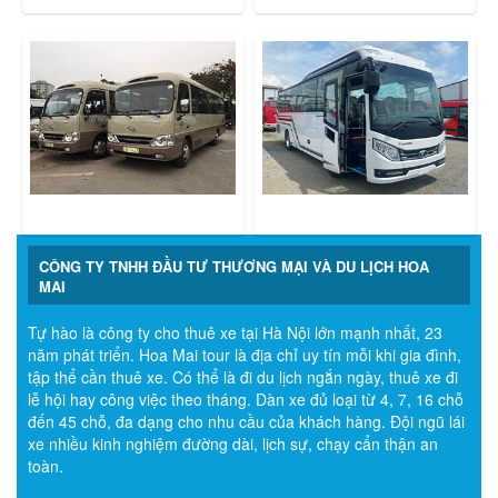
CÔNG TY TNHH ĐẦU TƯ THƯƠNG MẠI VÀ DU LỊCH HOA
MAI
Tự hào là công ty cho thuê xe tại Hà Nội lớn mạnh nhất, 23
năm phát triển. Hoa Mai tour là địa chỉ uy tín mỗi khi gia đình,
tập thể cần thuê xe. Có thể là đi du lịch ngắn ngày, thuê xe đi
lễ hội hay công việc theo tháng. Dàn xe đủ loại từ 4, 7, 16 chỗ
đến 45 chỗ, đa dạng cho nhu cầu của khách hàng. Đội ngũ lái
xe nhiều kinh nghiệm đường dài, lịch sự, chạy cẩn thận an
toàn.