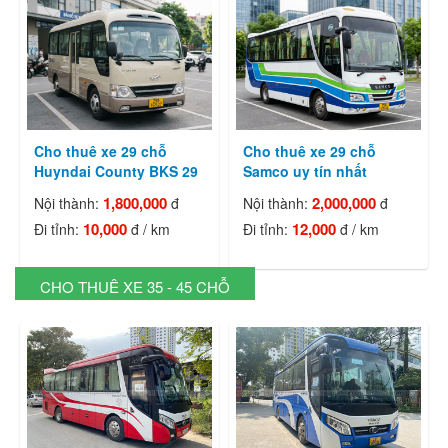
Cho thuê xe 29 chỗ
Cho thuê xe 29 chỗ
Huyndai County BKS 29
Samco uy tín nhất
1,800,000
2,000,000
Nội thành:
đ
Nội thành:
đ
10,000
12,000
Đi tỉnh:
đ / km
Đi tỉnh:
đ / km
CHO THUÊ XE 35 - 45 CHỖ