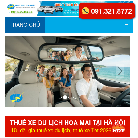
091.321.8772
TRANG CHỦ
☰
THUÊ XE DU LỊCH HOA MAI TẠI HÀ NỘI
Ưu đãi giá thuê xe du lịch, thuê xe Tết 2026