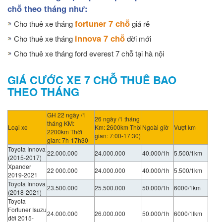
chỗ theo tháng như:
fortuner 7 chỗ
Cho thuê xe tháng
giá rẻ
innova 7 chỗ
Cho thuê xe tháng
đời mới
Cho thuê xe tháng ford everest 7 chỗ tại hà nội
GIÁ CƯỚC XE 7 CHỖ THUÊ BAO
THEO THÁNG
GH 22 ngày /1
26 ngày /1 tháng
tháng KM:
Loại xe
Km: 2600km Thời
Ngoài giờ
Vượt km
2200km Thời
gian: 7:00-17:30)
gian: 7h-17h30
Toyota Innova
22.000.000
24.000.000
40.000/1h
5.500/1km
(2015-2017)
Xpander
22 000.000
24.000.000
40.000/1h
5.500/1km
2019-2021
Toyota Innova
23.500.000
25.500.000
50.000/1h
6000/1km
(2018-2021)
Toyota
Fortuner Isuzu
24.000.000
26.000.000
50.000/1h
6000/1lkm
đời 2015-