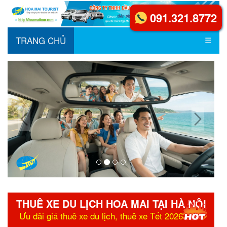
091.321.8772
TRANG CHỦ
☰
THUÊ XE DU LỊCH HOA MAI TẠI HÀ NỘI
Ưu đãi giá thuê xe du lịch, thuê xe Tết 2026