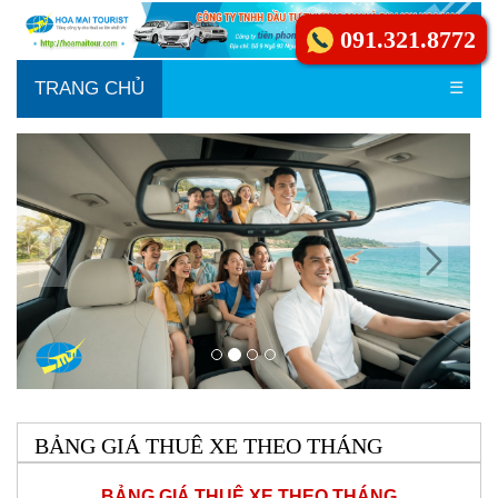
091.321.8772
TRANG CHỦ
☰
BẢNG GIÁ THUÊ XE THEO THÁNG
BẢNG GIÁ THUÊ XE THEO THÁNG