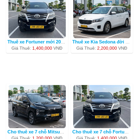
Thuê xe Fortuner mới 2019 -30F-78638
Thuê xe Kia Sedona đời mới 2019
Giá Thuê:
1,400,000
VNÐ
Giá Thuê:
2,200,000
VNÐ
Cho thuê xe 7 chỗ Mitsubishi Xpander
Cho thuê xe 7 chỗ Fortuner 30G-40237
Giá Thuê:
1,200,000
VNÐ
Giá Thuê:
1,400,000
VNÐ