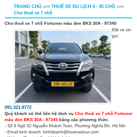
TRANG CHỦ
THUÊ XE DU LỊCH 4 - 45 CHỖ
=>>
=>>
Cho thuê xe 7 chỗ
Cho thuê xe 7 chỗ Fortuner màu đen BKS 30A - 97345
Đặt xe xin
gọi:
091.321.8772
Quý khách có thể liên hệ dịch vụ
Cho thuê xe 7 chỗ Fortuner
màu đen BKS 30A - 97345
bằng các phương thức:
- Số 9 Ngõ 92 Nguyễn Khánh Toàn, Phường Nghĩa Đô, Hà Nội
- Email kinh doanh: kinhdoanh@hoamaitour.com