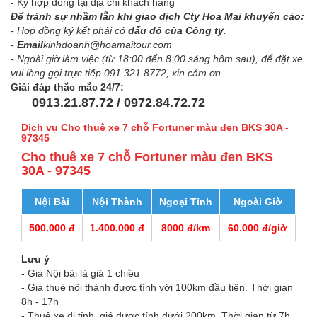
- Ký hợp đồng tại địa chỉ khách hàng
Để tránh sự nhầm lẫn khi giao dịch Cty Hoa Mai khuyến cáo:
- Hợp đồng ký kết phải có
dấu đỏ của Công ty
.
-
Email
kinhdoanh@hoamaitour.com
- Ngoài giờ làm việc (từ 18:00 đến 8:00 sáng hôm sau), để đặt xe
vui lòng gọi trực tiếp 091.321.8772, xin cám ơn
Giải đáp thắc mắc 24/7:
0913.21.87.72 / 0972.84.72.72
Dịch vụ Cho thuê xe 7 chỗ Fortuner màu đen BKS 30A -
97345
Cho thuê xe 7 chỗ Fortuner màu đen BKS
30A - 97345
Nội Bài
Nội Thành
Ngoại Tỉnh
Ngoài Giờ
500.000 đ
1.400.000 đ
8000 đ/km
60.000 đ/giờ
Lưu ý
- Giá Nội bài là giá 1 chiều
- Giá thuê nội thành được tính với 100km đầu tiên. Thời gian
8h - 17h
- Thuê xe đi tỉnh, giá được tính dưới 200km. Thời gian từ 7h