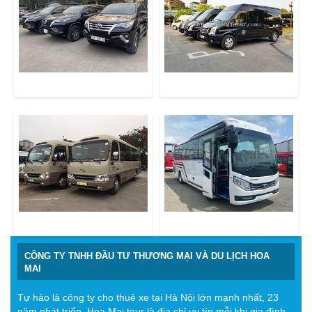
CÔNG TY TNHH ĐẦU TƯ THƯƠNG MẠI VÀ DU LỊCH HOA
MAI
Tự hào là công ty cho thuê xe tại Hà Nội lớn mạnh nhất, 23
năm phát triển. Hoa Mai tour là địa chỉ uy tín mỗi khi gia đình,