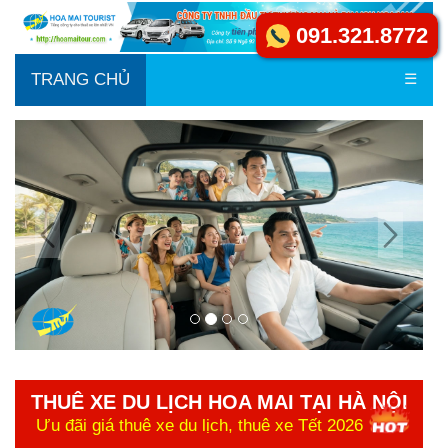
091.321.8772
TRANG CHỦ
☰
THUÊ XE DU LỊCH HOA MAI TẠI HÀ NỘI
Ưu đãi giá thuê xe du lịch, thuê xe Tết 2026