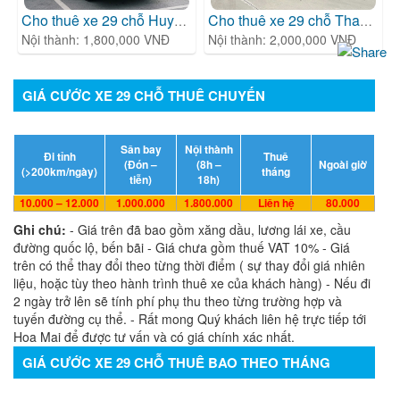
Cho thuê xe 29 chỗ Huyndai
| cho thuê xe 29 chỗ
Cho thuê xe 29 chỗ Thaco Ev
Nội thành: 1,800,000 VNĐ
Nội thành: 2,000,000 VNĐ
GIÁ CƯỚC XE 29 CHỖ THUÊ CHUYẾN
Sân bay
Nội thành
Đi tỉnh
Thuê
(Đón –
(8h –
Ngoài giờ
(>200km/ngày)
tháng
tiễn)
18h)
10.000 – 12.000
1.000.000
1.800.000
Liên hệ
80.000
Ghi chú:
- Giá trên đã bao gồm xăng dầu, lương lái xe, cầu
đường quốc lộ, bến bãi - Giá chưa gồm thuế VAT 10% - Giá
trên có thể thay đổi theo từng thời điểm ( sự thay đổi giá nhiên
liệu, hoặc tùy theo hành trình thuê xe của khách hàng) - Nếu đi
2 ngày trở lên sẽ tính phí phụ thu theo từng trường hợp và
tuyến đường cụ thể. - Rất mong Quý khách liên hệ trực tiếp tới
Hoa Mai để được tư vấn và có giá chính xác nhất.
GIÁ CƯỚC XE 29 CHỖ THUÊ BAO THEO THÁNG