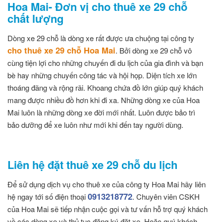
Hoa Mai- Đơn vị cho thuê xe 29 chỗ
chất lượng
Dòng xe 29 chỗ là dòng xe rất được ưa chuộng tại công ty
cho thuê xe 29 chỗ Hoa Mai
. Bởi dòng xe 29 chỗ vô
cùng tiện lợi cho những chuyến đi du lịch của gia đình và bạn
bè hay những chuyến công tác và hội họp. Diện tích xe lớn
thoáng đãng và rộng rãi. Khoang chứa đồ lớn giúp quý khách
mang được nhiều đồ hơn khi đi xa. Những dòng xe của Hoa
Mai luôn là những dòng xe đời mới nhất. Luôn được bảo trì
bảo dưỡng để xe luôn như mới khi đến tay người dùng.
Liên hệ đặt thuê xe 29 chỗ du lịch
Để sử dụng dịch vụ cho thuê xe của công ty Hoa Mai hãy liên
0913218772
hệ ngay tới số điện thoại
. Chuyên viên CSKH
của Hoa Mai sẽ tiếp nhận cuộc gọi và tư vấn hỗ trợ quý khách
về các dòng xe và thủ tục đăng ký đặt xe. Hoặc quý khách