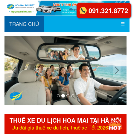
091.321.8772
TRANG CHỦ
☰
THUÊ XE DU LỊCH HOA MAI TẠI HÀ NỘI
Ưu đãi giá thuê xe du lịch, thuê xe Tết 2026