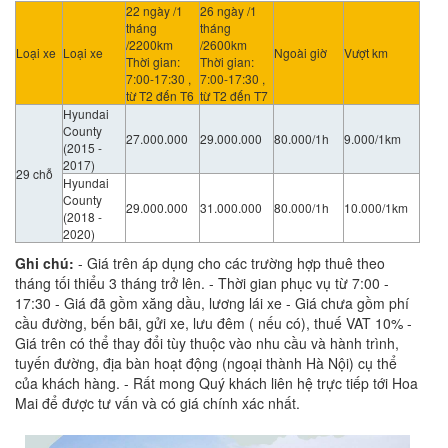
22 ngày /1
26 ngày /1
tháng
tháng
/2200km
/2600km
Loại xe
Loại xe
Ngoài giờ
Vượt km
Thời gian:
Thời gian:
7:00-17:30 ,
7:00-17:30 ,
từ T2 đến T6
từ T2 đến T7
Hyundai
County
27.000.000
29.000.000
80.000/1h
9.000/1km
(2015 -
2017)
29 chỗ
Hyundai
County
29.000.000
31.000.000
80.000/1h
10.000/1km
(2018 -
2020)
Ghi chú:
- Giá trên áp dụng cho các trường hợp thuê theo
tháng tối thiểu 3 tháng trở lên. - Thời gian phục vụ từ 7:00 -
17:30 - Giá đã gồm xăng dầu, lương lái xe - Giá chưa gồm phí
cầu đường, bến bãi, gửi xe, lưu đêm ( nếu có), thuế VAT 10% -
Giá trên có thể thay đổi tùy thuộc vào nhu cầu và hành trình,
tuyến đường, địa bàn hoạt động (ngoại thành Hà Nội) cụ thể
của khách hàng. - Rất mong Quý khách liên hệ trực tiếp tới Hoa
Mai để được tư vấn và có giá chính xác nhất.