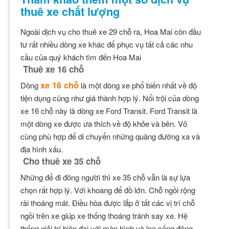
thuê xe chất lượng
Ngoài dịch vụ cho thuê xe 29 chỗ ra, Hoa Mai còn đầu
tư rất nhiều dòng xe khác để phục vụ tất cả các nhu
cầu của quý khách tìm đến Hoa Mai
Thuê xe 16 chỗ
xe 16 chỗ
Dòng
là một dòng xe phổ biến nhất về độ
tiện dụng cũng như giá thành hợp lý. Nổi trội của dòng
xe 16 chỗ này là dòng xe Ford Transit. Ford Transit là
một dòng xe được ưa thích về độ khỏe và bên. Vô
cùng phù hợp để di chuyển những quãng đường xa và
địa hình xấu.
Cho thuê xe 35 chỗ
Những để đi đông người thì xe 35 chỗ vẫn là sự lựa
chọn rất hợp lý. Với khoang để đồ lớn. Chỗ ngồi rộng
rãi thoáng mát. Điều hòa được lắp ở tất các vị trí chỗ
ngồi trên xe giúp xe thống thoáng tránh say xe. Hệ
thống giải trí hiện đại với màn hình và loa sống động