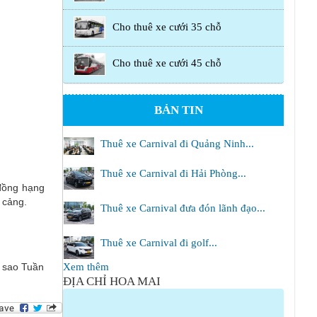
Cho thuê xe cưới 35 chỗ
Cho thuê xe cưới 45 chỗ
BẢN TIN
Thuê xe Carnival đi Quảng Ninh...
Thuê xe Carnival đi Hải Phòng...
 đồng hạng
 cảng.
Thuê xe Carnival đưa đón lãnh đạo...
Thuê xe Carnival đi golf...
5 sao Tuần
Xem thêm
ĐỊA CHỈ HOA MAI