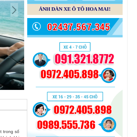
ẢNH DÀN XE Ô TÔ HOA MAI!
t trong số