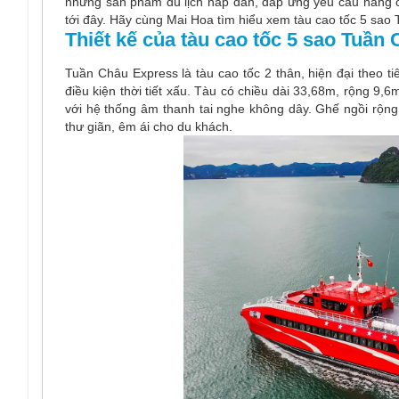
những sản phẩm du lịch hấp dẫn, đáp ứng yêu cầu nâng ca
tới đây. Hãy cùng Mai Hoa tìm hiểu xem tàu cao tốc 5 sao
Thiết kế của tàu cao tốc 5 sao Tuần
Tuần Châu Express là tàu cao tốc 2 thân, hiện đại theo t
điều kiện thời tiết xấu. Tàu có chiều dài 33,68m, rộng 9,
với hệ thống âm thanh tai nghe không dây. Ghế ngồi rộng
thư giãn, êm ái cho du khách.