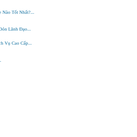
e Nào Tốt Nhất?...
Đón Lãnh Đạo...
ch Vụ Cao Cấp...
.