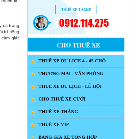
 khách khi
y cả trong
 trí riêng
i cảm giác
CHO THUÊ XE
THUÊ XE DU LỊCH 4 - 45 CHỖ
THƯƠNG MẠI - VĂN PHÒNG
THUÊ XE DU LỊCH - LỄ HỘI
CHO THUÊ XE CƯỚI
THUÊ XE THÁNG
THUÊ XE VIP
BẢNG GIÁ XE TỔNG HỢP