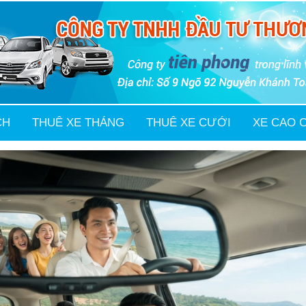
CH
THUÊ XE THÁNG
THUÊ XE CƯỚI
XE CAO 