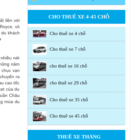
CHO THUÊ XE 4-45 CHỖ
t liền với
- Royce, vỏ
ể du khách
Cho thuê xe 4 chỗ
ờ
Cho thuê xe 7 chỗ
 nhiều nét
 những năm
cho thuê xe 16 chỗ
g chục vạn
 chuyển ra
àu cao tốc
cho thuê xe 29 chỗ
kẹt của du
 Tuần Châu
Cho thuê xe 35 chỗ
ong mùa du
Cho thuê xe 45 chỗ
THUÊ XE THÁNG