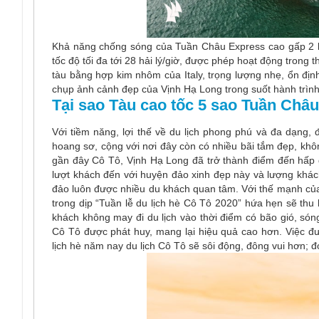
Khả năng chống sóng của Tuần Châu Express cao gấp 2 lần
tốc độ tối đa tới 28 hải lý/giờ, được phép hoạt động trong t
tàu bằng hợp kim nhôm của Italy, trọng lượng nhẹ, ổn địn
chụp ảnh cảnh đẹp của Vịnh Hạ Long trong suốt hành trình 
Tại sao Tàu cao tốc 5 sao Tuần Châu
Với tiềm năng, lợi thế về du lịch phong phú và đa dạng, 
hoang sơ, cộng với nơi đây còn có nhiều bãi tắm đẹp, kh
gần đây Cô Tô, Vịnh Hạ Long đã trở thành điểm đến hấp 
lượt khách đến với huyện đảo xinh đẹp này và lượng khách
đảo luôn được nhiều du khách quan tâm. Với thế mạnh của 
trong dịp “Tuần lễ du lịch hè Cô Tô 2020” hứa hẹn sẽ th
khách không may đi du lịch vào thời điểm có bão gió, són
Cô Tô được phát huy, mang lại hiệu quả cao hơn. Việc đ
lịch hè năm nay du lịch Cô Tô sẽ sôi động, đông vui hơn;