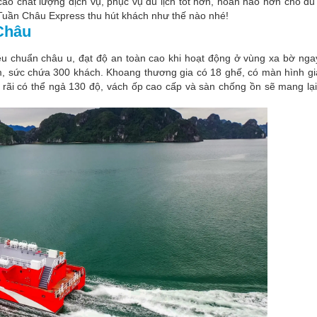
o chất lượng dịch vụ, phục vụ du lịch tốt hơn, hoàn hảo hơn cho du
 Tuần Châu Express thu hút khách như thế nào nhé!
 Châu
iêu chuẩn châu u, đạt độ an toàn cao khi hoạt động ở vùng xa bờ nga
6m, sức chứa 300 khách. Khoang thương gia có 18 ghế, có màn hình giải
 rãi có thể ngả 130 độ, vách ốp cao cấp và sàn chống ồn sẽ mang lạ