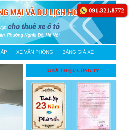
091.321.8772
CẤP
XE VĂN PHÒNG
BẢNG GIÁ XE
GIỚI THIỆU CÔNG TY