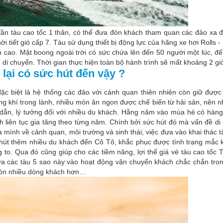
 tàu cao tốc 1 thân, có thể đưa đón khách tham quan các đảo xa đấ
hời tiết gió cấp 7. Tàu sử dụng thiết bị động lực của hãng xe hơi Rolls 
h cao. Mặt boong ngoài trời có sức chứa lên đến 50 người một lúc, đ
di chuyển. Thời gian thực hiện toàn bộ hành trình sẽ mất khoảng 2 gi
 lại có sức hút đến vậy ?
đặc biệt là hệ thống các đảo với cảnh quan thiên nhiên còn giữ được
ông khí trong lành, nhiều món ăn ngon được chế biến từ hải sản, nên
dẫn, lý tưởng đối với nhiều du khách. Hằng năm vào mùa hè có hàn
 liên tục gia tăng theo từng năm. Chính bởi sức hút đó mà vấn đề di
mình về cảnh quan, môi trường và sinh thái, việc đưa vào khai thác t
u hút thêm nhiều du khách đến Cô Tô, khắc phục được tình trạng mắc 
g to. Qua đó cũng giúp cho các tiềm năng, lợi thế giá vé tàu cao tốc
ưa các tàu 5 sao này vào hoạt động vận chuyển khách chắc chắn tr
 đón nhiều dòng khách hơn…