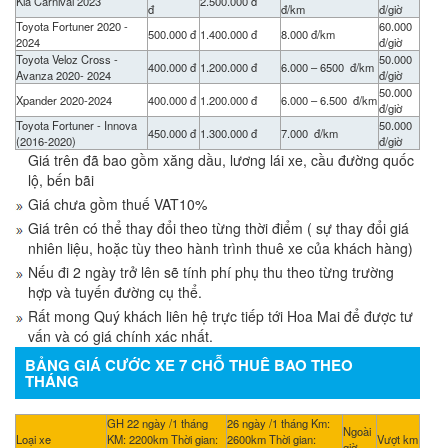
Kia Carnival 2023
2.500.000 đ
đ
đ/km
đ/giờ
Toyota Fortuner 2020 -
60.000
500.000 đ
1.400.000 đ
8.000 đ/km
2024
đ/giờ
Toyota Veloz Cross -
50.000
400.000 đ
1.200.000 đ
6.000 – 6500 đ/km
Avanza 2020- 2024
đ/giờ
50.000
Xpander 2020-2024
400.000 đ
1.200.000 đ
6.000 – 6.500 đ/km
đ/giờ
Toyota Fortuner - Innova
50.000
450.000 đ
1.300.000 đ
7.000 đ/km
(2016-2020)
đ/giờ
Giá trên đã bao gồm xăng dầu, lương lái xe, cầu đường quốc
lộ, bến bãi
Giá chưa gồm thuế VAT10%
Giá trên có thể thay đổi theo từng thời điểm ( sự thay đổi giá
nhiên liệu, hoặc tùy theo hành trình thuê xe của khách hàng)
Nếu đi 2 ngày trở lên sẽ tính phí phụ thu theo từng trường
hợp và tuyến đường cụ thể.
Rất mong Quý khách liên hệ trực tiếp tới Hoa Mai để được tư
vấn và có giá chính xác nhất.
BẢNG GIÁ CƯỚC XE 7 CHỖ THUÊ BAO THEO
THÁNG
GH 22 ngày /1 tháng
26 ngày /1 tháng Km:
Ngoài
Loại xe
KM: 2200km Thời gian:
2600km Thời gian:
Vượt km
giờ