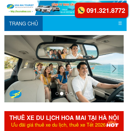
091.321.8772
TRANG CHỦ
☰
THUÊ XE DU LỊCH HOA MAI TẠI HÀ NỘI
Ưu đãi giá thuê xe du lịch, thuê xe Tết 2026