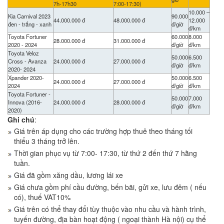
7h-17h30
7:00-17:30)
10.000 –
Kia Carnival 2023
90.000
44.000.000 đ
48.000.000 đ
12.000
đen - trắng - xanh
đ/giờ
đ/km
Toyota Fortuner
60.000
8.000
28.000.000 đ
31.000.000 đ
2020 - 2024
đ/giờ
đ/km
Toyota Veloz
50.000
6.500
Cross - Avanza
24.000.000 đ
27.000.000 đ
đ/giờ
đ/km
2020- 2024
Xpander 2020-
50.000
6.500
24.000.000 đ
27.000.000 đ
2024
đ/giờ
đ/km
Toyota Fortuner -
50.000
7.000
Innova (2016-
24.000.000 đ
28.000.000 đ
đ/giờ
đ/km
2020)
Ghi chú
:
Giá trên áp dụng cho các trường hợp thuê theo tháng tối
thiểu 3 tháng trở lên.
Thời gian phục vụ từ 7:00- 17:30, từ thứ 2 đến thứ 7 hằng
tuần.
Giá đã gồm xăng dầu, lương lái xe
Giá chưa gồm phí cầu đường, bến bãi, gửi xe, lưu đêm ( nếu
có), thuế VAT10%
Giá trên có thể thay đổi tùy thuộc vào nhu cầu và hành trình,
tuyến đường, địa bàn hoạt động ( ngoại thành Hà nội) cụ thể