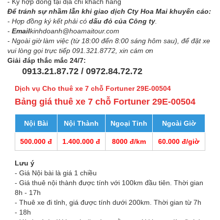
- Ký hợp đồng tại địa chỉ khách hàng
Để tránh sự nhầm lẫn khi giao dịch Cty Hoa Mai khuyến cáo:
- Hợp đồng ký kết phải có
dấu đỏ của Công ty
.
-
Email
kinhdoanh@hoamaitour.com
- Ngoài giờ làm việc (từ 18:00 đến 8:00 sáng hôm sau), để đặt xe
vui lòng gọi trực tiếp 091.321.8772, xin cám ơn
Giải đáp thắc mắc 24/7:
0913.21.87.72 / 0972.84.72.72
Dịch vụ Cho thuê xe 7 chỗ Fortuner 29E-00504
Bảng giá thuê xe 7 chỗ Fortuner 29E-00504
Nội Bài
Nội Thành
Ngoại Tỉnh
Ngoài Giờ
500.000 đ
1.400.000 đ
8000 đ/km
60.000 đ/giờ
Lưu ý
- Giá Nội bài là giá 1 chiều
- Giá thuê nội thành được tính với 100km đầu tiên. Thời gian
8h - 17h
- Thuê xe đi tỉnh, giá được tính dưới 200km. Thời gian từ 7h
- 18h