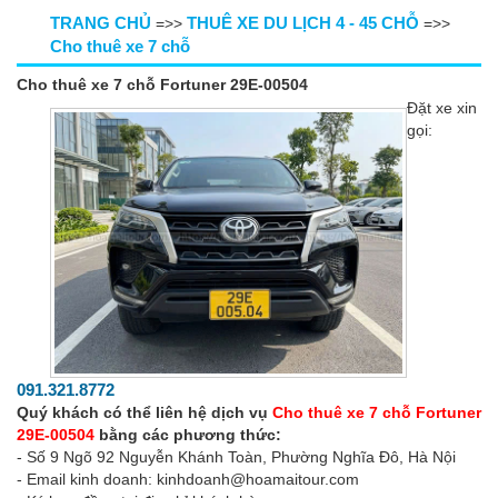
TRANG CHỦ
THUÊ XE DU LỊCH 4 - 45 CHỖ
=>>
=>>
Cho thuê xe 7 chỗ
Cho thuê xe 7 chỗ Fortuner 29E-00504
Đặt xe xin
gọi:
091.321.8772
Quý khách có thể liên hệ dịch vụ
Cho thuê xe 7 chỗ Fortuner
29E-00504
bằng các phương thức:
- Số 9 Ngõ 92 Nguyễn Khánh Toàn, Phường Nghĩa Đô, Hà Nội
- Email kinh doanh: kinhdoanh@hoamaitour.com