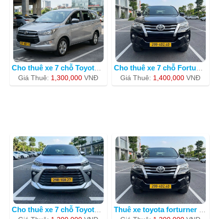
Cho thuê xe 7 chỗ Toyota Innova BKS 3
Cho thuê xe 7 chỗ Fortuner 30G-83356
Giá Thuê:
1,300,000
VNÐ
Giá Thuê:
1,400,000
VNÐ
Cho thuê xe 7 chỗ Toyota Avanza 2022
Thuê xe toyota forturner giá rẻ nh�