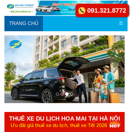
091.321.8772
TRANG CHỦ
☰
THUÊ XE DU LỊCH HOA MAI TẠI HÀ NỘI
Ưu đãi giá thuê xe du lịch, thuê xe Tết 2026