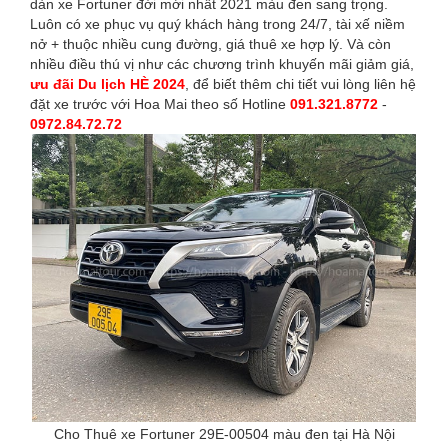
dàn xe Fortuner đời mới nhất 2021 màu đen sang trọng.
Luôn có xe phục vụ quý khách hàng trong 24/7, tài xế niềm
nở + thuộc nhiều cung đường, giá thuê xe hợp lý. Và còn
nhiều điều thú vị như các chương trình khuyến mãi giảm giá,
ưu đãi Du lịch HÈ 2024
, để biết thêm chi tiết vui lòng liên hệ
đặt xe trước với Hoa Mai theo số Hotline
091.321.8772
-
0972.84.72.72
Cho Thuê xe Fortuner 29E-00504 màu đen tại Hà Nội