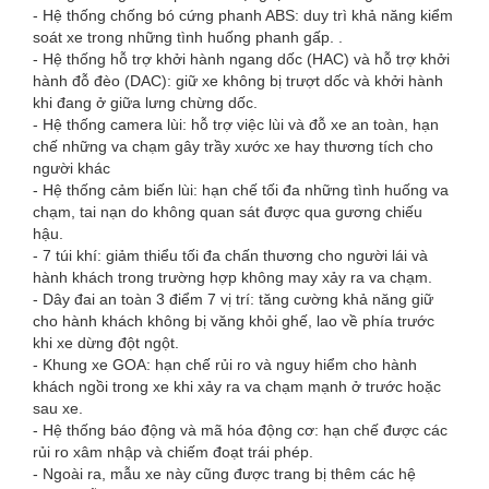
- Hệ thống chống bó cứng phanh ABS: duy trì khả năng kiểm
soát xe trong những tình huống phanh gấp. .
- Hệ thống hỗ trợ khởi hành ngang dốc (HAC) và hỗ trợ khởi
hành đỗ đèo (DAC): giữ xe không bị trượt dốc và khởi hành
khi đang ở giữa lưng chừng dốc.
- Hệ thống camera lùi: hỗ trợ việc lùi và đỗ xe an toàn, hạn
chế những va chạm gây trầy xước xe hay thương tích cho
người khác
- Hệ thống cảm biến lùi: hạn chế tối đa những tình huống va
chạm, tai nạn do không quan sát được qua gương chiếu
hậu.
- 7 túi khí: giảm thiểu tối đa chấn thương cho người lái và
hành khách trong trường hợp không may xảy ra va chạm.
- Dây đai an toàn 3 điểm 7 vị trí: tăng cường khả năng giữ
cho hành khách không bị văng khỏi ghế, lao về phía trước
khi xe dừng đột ngột.
- Khung xe GOA: hạn chế rủi ro và nguy hiểm cho hành
khách ngồi trong xe khi xảy ra va chạm mạnh ở trước hoặc
sau xe.
- Hệ thống báo động và mã hóa động cơ: hạn chế được các
rủi ro xâm nhập và chiếm đoạt trái phép.
- Ngoài ra, mẫu xe này cũng được trang bị thêm các hệ