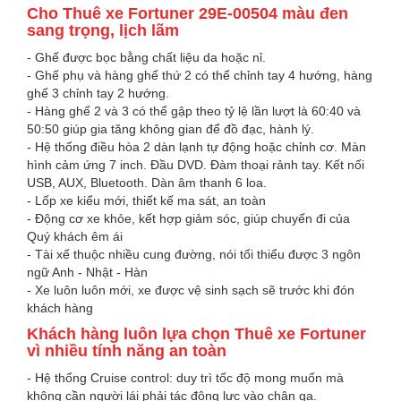
Cho Thuê xe Fortuner 29E-00504 màu đen
sang trọng, lịch lãm
- Ghế được bọc bằng chất liệu da hoặc nỉ.
- Ghế phụ và hàng ghế thứ 2 có thể chỉnh tay 4 hướng, hàng
ghế 3 chỉnh tay 2 hướng.
- Hàng ghế 2 và 3 có thể gập theo tỷ lệ lần lượt là 60:40 và
50:50 giúp gia tăng không gian để đồ đạc, hành lý.
- Hệ thống điều hòa 2 dàn lạnh tự động hoặc chỉnh cơ. Màn
hình cảm ứng 7 inch. Đầu DVD. Đàm thoại rảnh tay. Kết nối
USB, AUX, Bluetooth. Dàn âm thanh 6 loa.
- Lốp xe kiểu mới, thiết kế ma sát, an toàn
- Động cơ xe khỏe, kết hợp giảm sóc, giúp chuyến đi của
Quý khách êm ái
- Tài xế thuộc nhiều cung đường, nói tối thiểu được 3 ngôn
ngữ Anh - Nhật - Hàn
- Xe luôn luôn mới, xe được vệ sinh sạch sẽ trước khi đón
khách hàng
Khách hàng luôn lựa chọn Thuê xe Fortuner
vì nhiều tính năng an toàn
- Hệ thống Cruise control: duy trì tốc độ mong muốn mà
không cần người lái phải tác động lực vào chân ga.